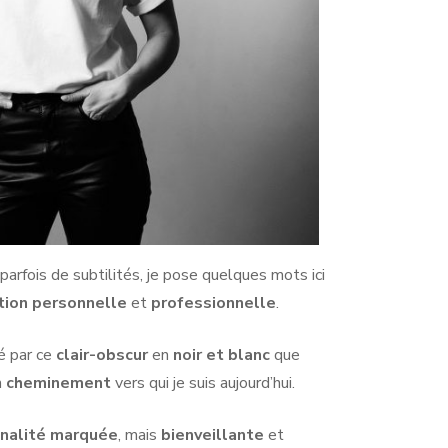
rfois de subtilités, je pose quelques mots ici
tion
personnelle
et
professionnelle
.
ré par ce
clair-obscur
en
noir et blanc
que
n
cheminement
vers qui je suis aujourd’hui.
nalité marquée
, mais
bienveillante
et