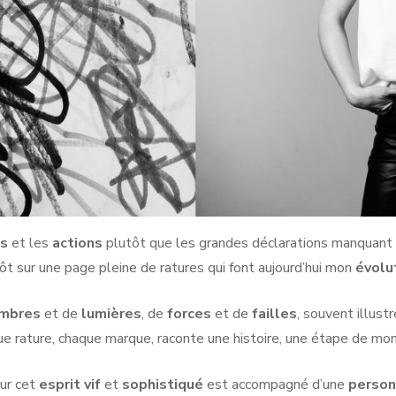
s
et les
actions
plutôt que les grandes déclarations manquant pa
ôt sur une page pleine de ratures qui font aujourd’hui mon
évolu
mbres
et de
lumières
, de
forces
et de
failles
, souvent illust
ue rature, chaque marque, raconte une histoire, une étape de mo
our cet
esprit vif
et
sophistiqué
est accompagné d’une
person