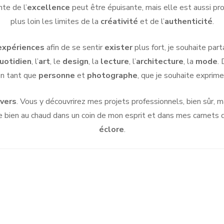
te de l’
excellence
peut être épuisante, mais elle est aussi 
plus loin les limites de la
créativité
et de l’
authenticité
.
expériences
afin de se sentir
exister
plus fort, je souhaite part
uotidien
, l’
art
, le
design
, la
lecture
, l’
architecture
, la
mode
.
n tant que
personne
et
photographe
, que je souhaite exprime
ivers
. Vous y découvrirez mes projets professionnels, bien sûr, 
e bien au chaud dans un coin de mon esprit et dans mes carnets 
éclore
.