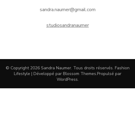
sandra.naumer@gmail.com
studiosandranaumer
© Copyright 2026
Sandra Naumer
. Tous droits réservés.
Fashion
Lifestyle | Développé par
Blossom Themes
.Propulsé par
WordPress
.