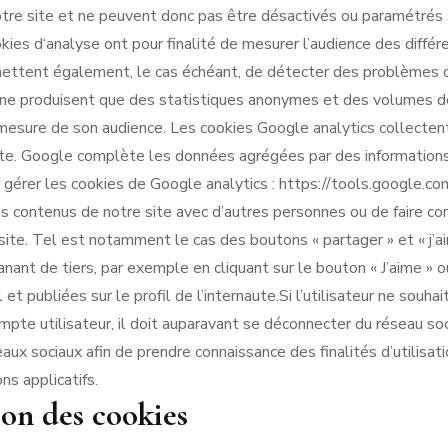
otre site et ne peuvent donc pas être désactivés ou paramétrés 
kies d‘analyse ont pour finalité de mesurer l’audience des différe
mettent également, le cas échéant, de détecter des problèmes d
s ne produisent que des statistiques anonymes et des volumes de 
la mesure de son audience. Les cookies Google analytics collecte
 site. Google complète les données agrégées par des information
 gérer les cookies de Google analytics : https://tools.google.co
 contenus de notre site avec d’autres personnes ou de faire con
 site. Tel est notamment le cas des boutons « partager » et « j’
nant de tiers, par exemple en cliquant sur le bouton « J’aime » o
 publiées sur le profil de l’internaute.Si l’utilisateur ne souhai
ompte utilisateur, il doit auparavant se déconnecter du réseau soc
eaux sociaux afin de prendre connaissance des finalités d’utilisa
ns applicatifs.
ion des cookies