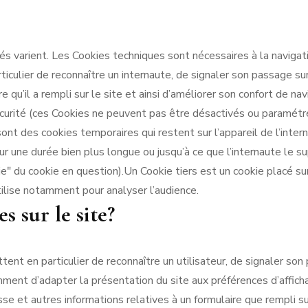
tés varient. Les Cookies techniques sont nécessaires à la navigatio
iculier de reconnaître un internaute, de signaler son passage s
re qu’il a rempli sur le site et ainsi d’améliorer son confort de 
ité (ces Cookies ne peuvent pas être désactivés ou paramétrés
nt des cookies temporaires qui restent sur l’appareil de l’interna
our une durée bien plus longue ou jusqu’à ce que l’internaute le
eʺ du cookie en question).Un Cookie tiers est un cookie placé sur 
utilise notamment pour analyser l’audience.
s sur le site?
nt en particulier de reconnaître un utilisateur, de signaler son 
amment d’adapter la présentation du site aux préférences d’affich
se et autres informations relatives à un formulaire que rempli su